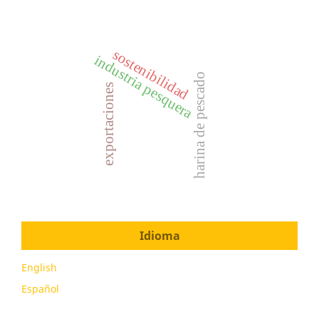
sostenibilidad
industria pesquera
harina de pescado
exportaciones
Idioma
English
Español