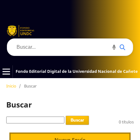
Fondo Editorial Digital de la Universidad Nacional de Cañete
Inicio
/
Buscar
Buscar
Buscar
0 títulos
Nuevo Envío